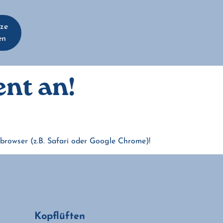
tze
en
nt an!
tbrowser (z.B. Safari oder Google Chrome)!
Kopflüften