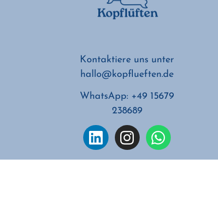
Kontaktiere uns unter
hallo@kopflueften.de
WhatsApp: +49 15679
238689