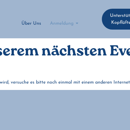
Unterstü
Kopflüft
Über Uns
Anmeldung
serem nächsten Eve
wird, versuche es bitte noch einmal mit einem anderen Interne